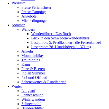
Preisliste
Preise Ferienhäuser
Preise Camping
Angebote
Mietbedingungen
Sommer
Wandern
Wanderführer - Das Buch
Blick in den Schweden-Wanderführer
Leseprobe: 5. Predikstolen - die Felsenkanzel
Leseprobe: 28. Hundshögen (1.371 m)
Angeln
Mountainbike
Trailrunning
Kanu
Pilze & Beeren
Indian Summer
4x4 und Offroad
Sehenswertes & Rundfahrten
Winter
Langlauf
Schneeschuhe
Winterwandern
Schneemobil
Hundeschlitten