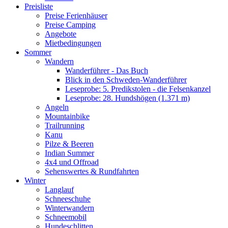
Preisliste
Preise Ferienhäuser
Preise Camping
Angebote
Mietbedingungen
Sommer
Wandern
Wanderführer - Das Buch
Blick in den Schweden-Wanderführer
Leseprobe: 5. Predikstolen - die Felsenkanzel
Leseprobe: 28. Hundshögen (1.371 m)
Angeln
Mountainbike
Trailrunning
Kanu
Pilze & Beeren
Indian Summer
4x4 und Offroad
Sehenswertes & Rundfahrten
Winter
Langlauf
Schneeschuhe
Winterwandern
Schneemobil
Hundeschlitten