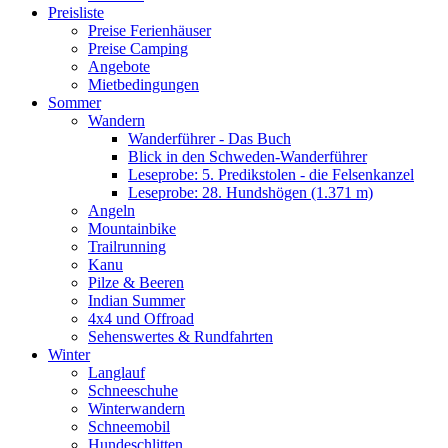
Preisliste
Preise Ferienhäuser
Preise Camping
Angebote
Mietbedingungen
Sommer
Wandern
Wanderführer - Das Buch
Blick in den Schweden-Wanderführer
Leseprobe: 5. Predikstolen - die Felsenkanzel
Leseprobe: 28. Hundshögen (1.371 m)
Angeln
Mountainbike
Trailrunning
Kanu
Pilze & Beeren
Indian Summer
4x4 und Offroad
Sehenswertes & Rundfahrten
Winter
Langlauf
Schneeschuhe
Winterwandern
Schneemobil
Hundeschlitten