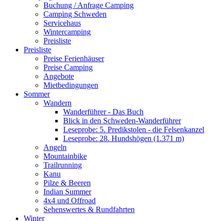
Buchung / Anfrage Camping
Camping Schweden
Servicehaus
Wintercamping
Preisliste
Preisliste
Preise Ferienhäuser
Preise Camping
Angebote
Mietbedingungen
Sommer
Wandern
Wanderführer - Das Buch
Blick in den Schweden-Wanderführer
Leseprobe: 5. Predikstolen - die Felsenkanzel
Leseprobe: 28. Hundshögen (1.371 m)
Angeln
Mountainbike
Trailrunning
Kanu
Pilze & Beeren
Indian Summer
4x4 und Offroad
Sehenswertes & Rundfahrten
Winter